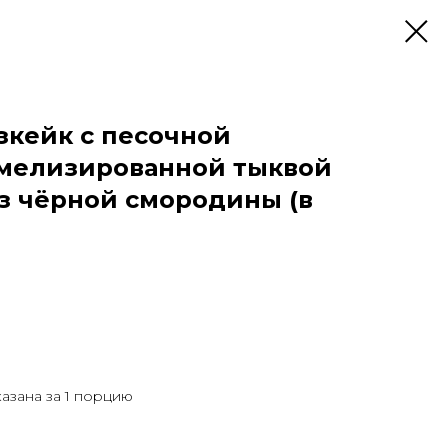
кейк с песочной
амелизированной тыквой
 чёрной смородины (в
казана за 1 порцию