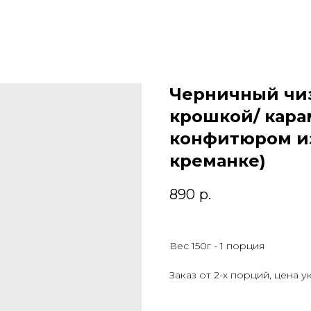
Черничный чиз
крошкой/ кар
конфитюром из
креманке)
890
р.
Вес 150г - 1 порция
Заказ от 2-х порций, цена у