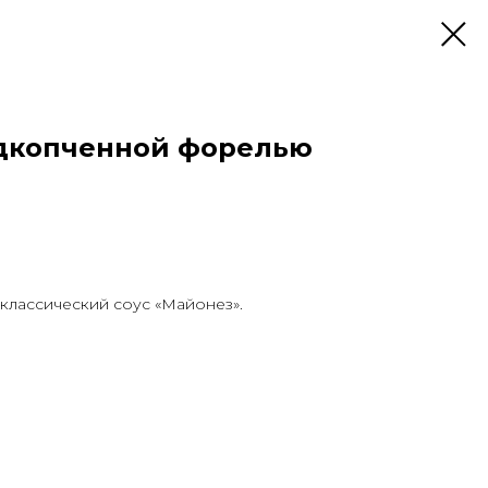
одкопченной форелью
 классический соус «Майонез».