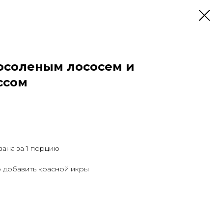
осоленым лососем и
ссом
азана за 1 порцию
 добавить красной икры