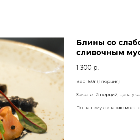
Блины со слаб
сливочным му
1 300
р.
Вес 180г (1 порция)
Заказ от 3 порций, цена ук
По вашему желанию можно